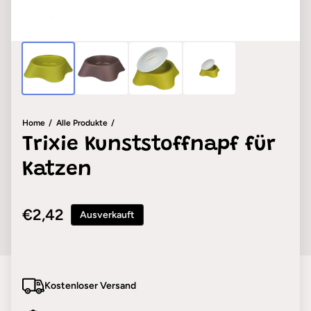
Home
Alle Produkte
Trixie Kunststoffnapf für
Katzen
Regulärer Preis
€2,42
Ausverkauft
Kostenloser Versand