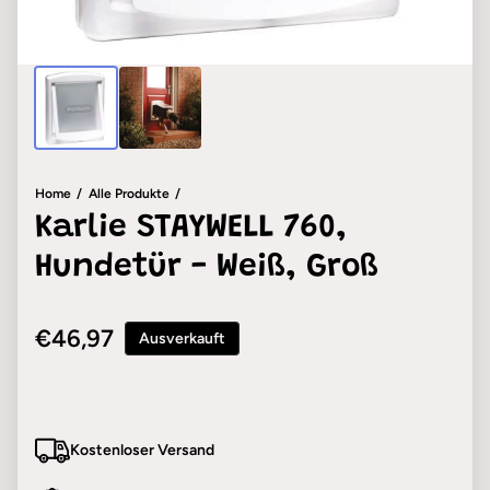
Home
Alle Produkte
Karlie STAYWELL 760,
Hundetür - Weiß, Groß
Regulärer Preis
€46,97
Ausverkauft
Kostenloser Versand