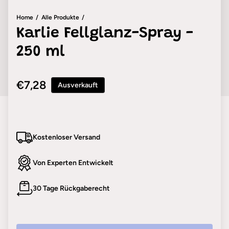
Home
Alle Produkte
Karlie Fellglanz-Spray -
250 ml
Regulärer Preis
€7,28
Ausverkauft
Kostenloser Versand
Von Experten Entwickelt
30 Tage Rückgaberecht